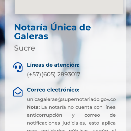
Notaría Única de
Galeras
Sucre
Líneas de atención:

(+57)(605) 2893017
Correo electrónico:

unicagaleras@supernotariado.gov.co
Nota:
La notaría no cuenta con línea
anticorrupción y correo de
notificaciones judiciales, esto aplica
para entidades públicas, según el