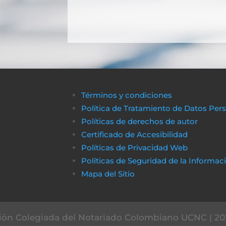
Términos y condiciones
Política de Tratamiento de Datos Per
Políticas de derechos de autor
Certificado de Accesibilidad
Políticas de Privacidad Web
Políticas de Seguridad de la Informac
Mapa del Sitio
ón Colegiada del Notariado Colombiano UCNC | 20