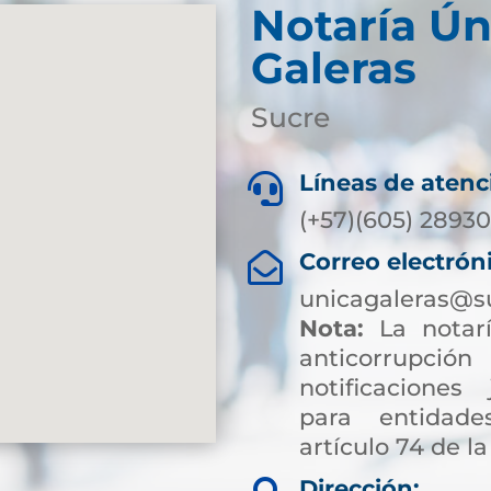
Notaría Ún
Galeras
Sucre
Líneas de atenc

(+57)(605) 28930
Correo electrón

unicagaleras@s
Nota:
La notarí
anticorrup
notificaciones 
para entidade
artículo 74 de la
Dirección: