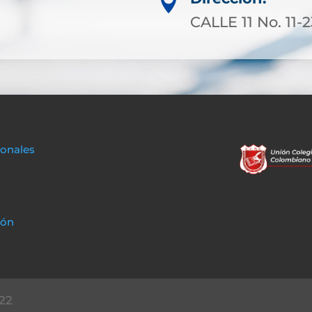

CALLE 11 No. 11-
sonales
ión
22