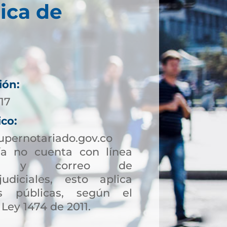
ica de
ión:
17
ico:
upernotariado.gov.co
a no cuenta con línea
ción y correo de
judiciales, esto aplica
s públicas, según el
 Ley 1474 de 2011.