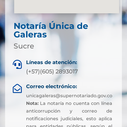
Notaría Única de
Galeras
Sucre
Líneas de atención:

(+57)(605) 2893017
Correo electrónico:

unicagaleras@supernotariado.gov.co
Nota:
La notaría no cuenta con línea
anticorrupción y correo de
notificaciones judiciales, esto aplica
para entidades públicas, según el