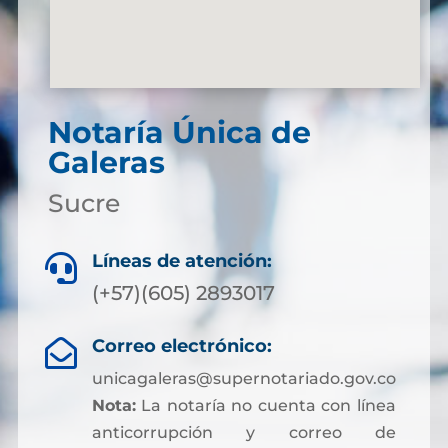
Notaría Única de
Galeras
Sucre
Líneas de atención:

(+57)(605) 2893017
Correo electrónico:

unicagaleras@supernotariado.gov.co
Nota:
La notaría no cuenta con línea
anticorrupción y correo de