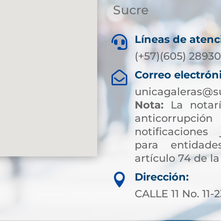
Sucre
Líneas de atenc

(+57)(605) 28930
Correo electrón

unicagaleras@s
Nota:
La notarí
anticorrup
notificaciones 
para entidade
artículo 74 de la
Dirección:

CALLE 11 No. 11-