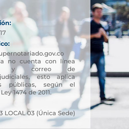
ión:
17
ico:
upernotariado.gov.co
a no cuenta con línea
ción y correo de
judiciales, esto aplica
s públicas, según el
 Ley 1474 de 2011.
23 LOCAL 03 (Única Sede)