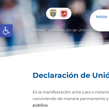
Inicio
Abrir barra de herramientas
Home
Declaración de Unión Marital d
9
Declaración de Uni
Es la manifestación ante juez o notario
conviviendo de manera permanente y li
pública
.