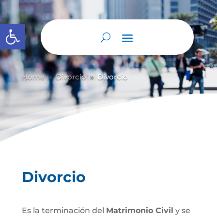
Abrir barra de herramientas
Home
Divorcio
Divorcio
9
9
Divorcio
Es la terminación del
Matrimonio Civil
y se