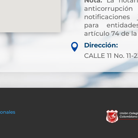
Nota:
La notarí
anticorrup
notificaciones 
para entidade
artículo 74 de la
Dirección:

CALLE 11 No. 11-
sonales