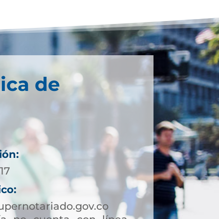
ica de
ión:
17
ico:
upernotariado.gov.co