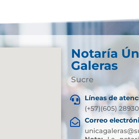
Notaría Ún
Galeras
Sucre
Líneas de atenc

(+57)(605) 28930
Correo electrón

unicagaleras@s