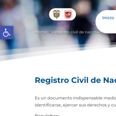
Inicio
Abrir barra de herramientas
Home
Registro civil de nacimiento
R
9
9
Registro Civil de N
Es un documento indispensable mediante
identificarse, ejercer sus derechos y c