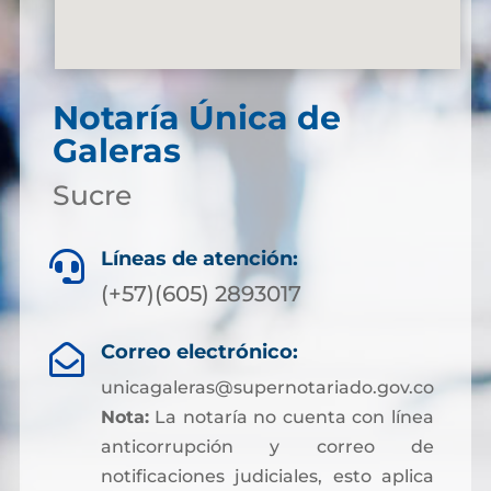
Notaría Única de
Galeras
Sucre
Líneas de atención:

(+57)(605) 2893017
Correo electrónico:

unicagaleras@supernotariado.gov.co
Nota:
La notaría no cuenta con línea
anticorrupción y correo de
notificaciones judiciales, esto aplica