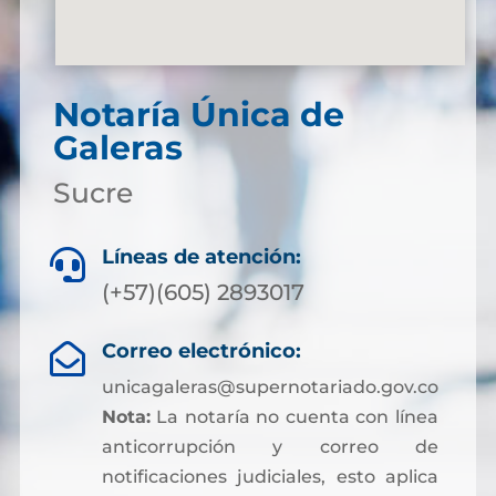
Notaría Única de
Galeras
Sucre
Líneas de atención:

(+57)(605) 2893017
Correo electrónico:

unicagaleras@supernotariado.gov.co
Nota:
La notaría no cuenta con línea
anticorrupción y correo de
notificaciones judiciales, esto aplica