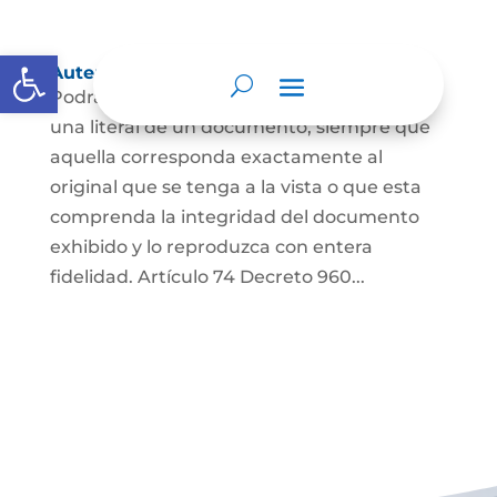
Abrir barra de herramientas
Autenticación de Copias
Podrá autenticarse una copia mecánica o
una literal de un documento, siempre que
aquella corresponda exactamente al
original que se tenga a la vista o que esta
comprenda la integridad del documento
exhibido y lo reproduzca con entera
fidelidad. Artículo 74 Decreto 960...