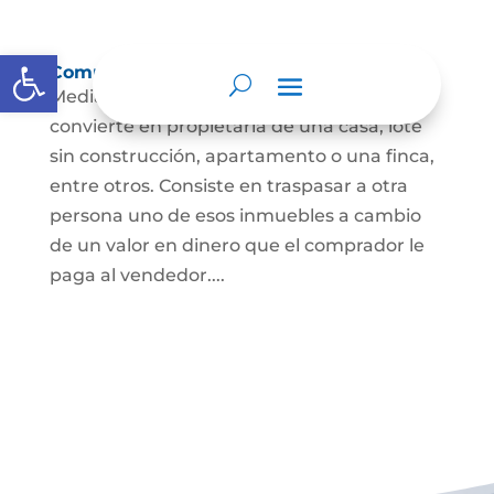
Abrir barra de herramientas
Compraventa de inmuebles
Mediante este contrato, una persona se
convierte en propietaria de una casa, lote
sin construcción, apartamento o una finca,
entre otros. Consiste en traspasar a otra
persona uno de esos inmuebles a cambio
de un valor en dinero que el comprador le
paga al vendedor....