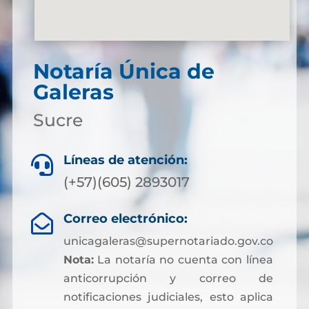
Notaría Única de
Galeras
Sucre
Líneas de atención:

(+57)(605) 2893017
Correo electrónico:

unicagaleras@supernotariado.gov.co
Nota:
La notaría no cuenta con línea
anticorrupción y correo de
notificaciones judiciales, esto aplica