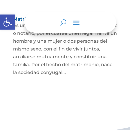
Abrir barra de herramientas
Matrimonio Civil
Es un contrato solemne celebrado ante juez
o notario, por el cual se unen legalmente un
hombre y una mujer o dos personas del
mismo sexo, con el fin de vivir juntos,
auxiliarse mutuamente y constituir una
familia. Por el hecho del matrimonio, nace
la sociedad conyugal...