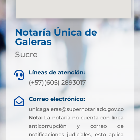
Notaría Única de
Galeras
Sucre
Líneas de atención:

(+57)(605) 2893017
Correo electrónico:

unicagaleras@supernotariado.gov.co
Nota:
La notaría no cuenta con línea
anticorrupción y correo de
notificaciones judiciales, esto aplica