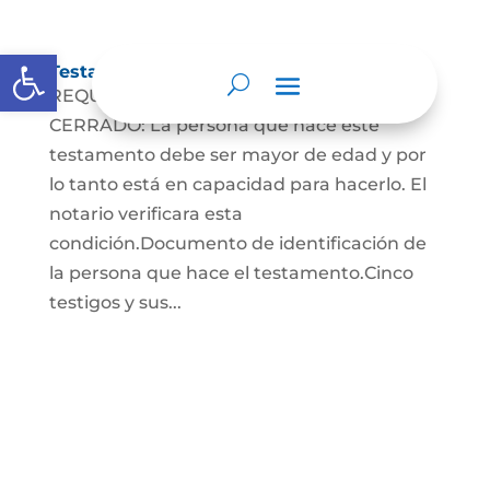
Abrir barra de herramientas
Testamento Cerrado
REQUISITOS PARA EL TESTAMENTO
CERRADO: La persona que hace este
testamento debe ser mayor de edad y por
lo tanto está en capacidad para hacerlo. El
notario verificara esta
condición.Documento de identificación de
la persona que hace el testamento.Cinco
testigos y sus...