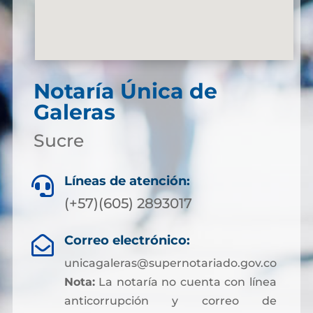
Notaría Única de
Galeras
Sucre
Líneas de atención:

(+57)(605) 2893017
Correo electrónico:

unicagaleras@supernotariado.gov.co
Nota:
La notaría no cuenta con línea
anticorrupción y correo de